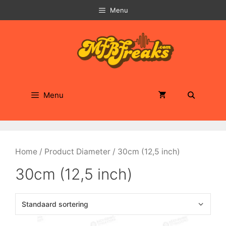
Ga
Menu
naar
de
inhoud
Menu
Home
/ Product Diameter / 30cm (12,5 inch)
30cm (12,5 inch)