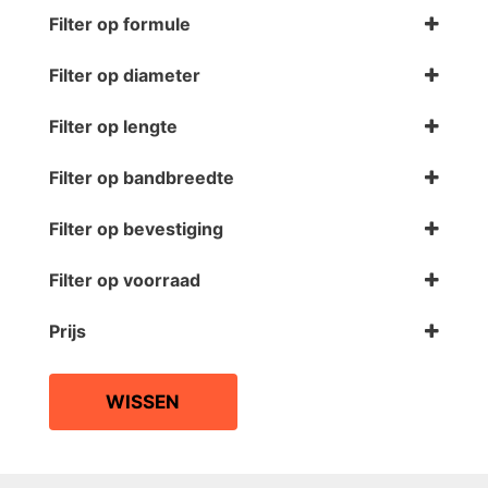
Filter op formule
SM900
(1)
Filter op diameter
SM911
(1)
30cm (12,5 inch)
(2)
Filter op lengte
1100 meter
(2)
Filter op bandbreedte
0,5 inch
(2)
Filter op bevestiging
NAB
(2)
Filter op voorraad
Op voorraad
Prijs
WISSEN