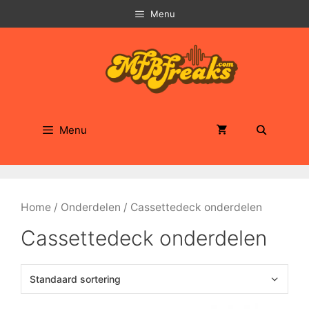
Ga
Menu
naar
de
inhoud
Menu
Home
/
Onderdelen
/ Cassettedeck onderdelen
Cassettedeck onderdelen