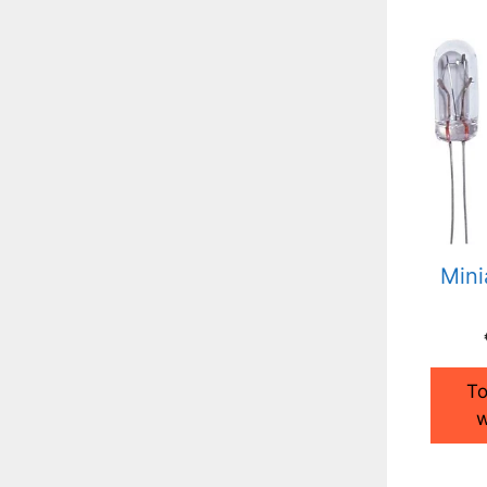
Mini
To
w