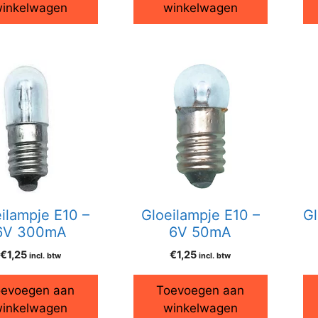
inkelwagen
winkelwagen
ilampje E10 –
Gloeilampje E10 –
Gl
6V 300mA
6V 50mA
€
1,25
€
1,25
incl. btw
incl. btw
evoegen aan
Toevoegen aan
inkelwagen
winkelwagen