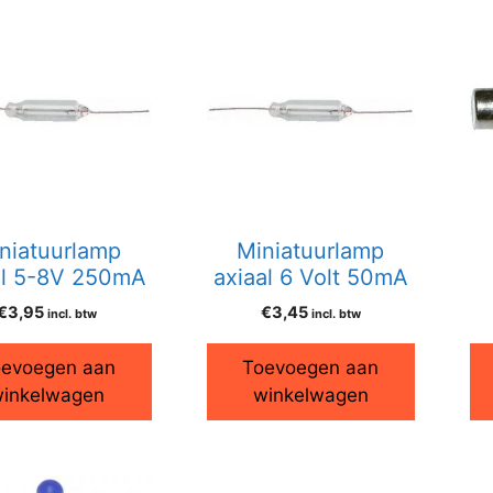
niatuurlamp
Miniatuurlamp
al 5-8V 250mA
axiaal 6 Volt 50mA
€
3,95
€
3,45
incl. btw
incl. btw
evoegen aan
Toevoegen aan
inkelwagen
winkelwagen