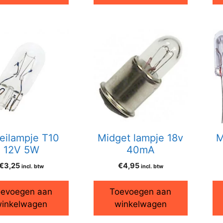
eilampje T10
Midget lampje 18v
M
12V 5W
40mA
€
3,25
€
4,95
incl. btw
incl. btw
evoegen aan
Toevoegen aan
inkelwagen
winkelwagen