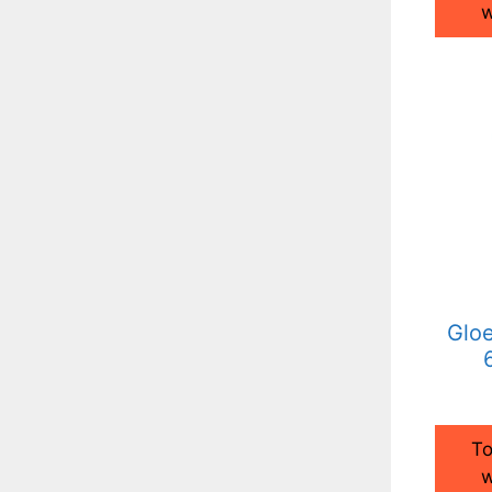
w
Gloe
To
w