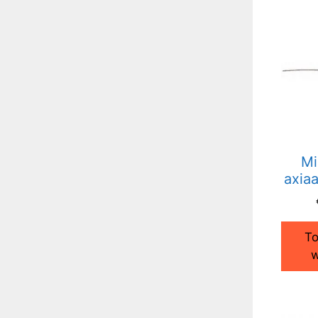
Mi
axia
To
w