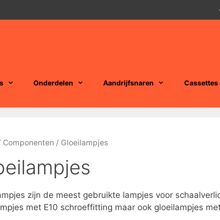
s
Onderdelen
Aandrijfsnaren
Cassettes
/
Componenten
/ Gloeilampjes
oeilampjes
ampjes zijn de meest gebruikte lampjes voor schaalverlic
ampjes met E10 schroeffitting maar ook gloeilampjes me