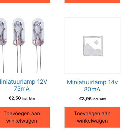
iniatuurlamp 12V
Miniatuurlamp 14v
75mA
80mA
€
2,50
€
3,95
incl. btw
incl. btw
Toevoegen aan
Toevoegen aan
winkelwagen
winkelwagen