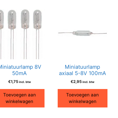
Miniatuurlamp 8V
Miniatuurlamp
50mA
axiaal 5-8V 100mA
€
1,75
€
2,95
incl. btw
incl. btw
Toevoegen aan
Toevoegen aan
winkelwagen
winkelwagen