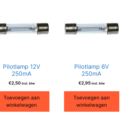
Pilotlamp 12V
Pilotlamp 6V
250mA
250mA
€
2,50
€
2,95
incl. btw
incl. btw
Toevoegen aan
Toevoegen aan
winkelwagen
winkelwagen