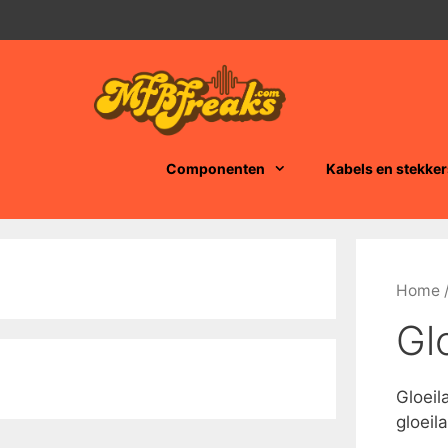
Ga
naar
de
inhoud
Componenten
Kabels en stekker
Home
Gl
Gloeil
gloeil