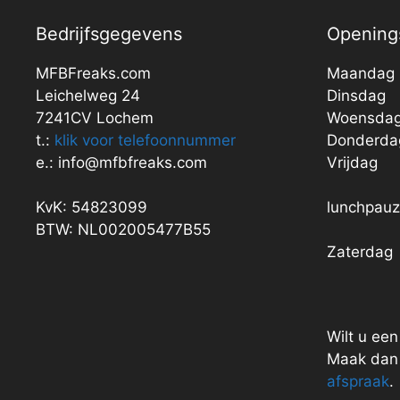
Bedrijfsgegevens
Openings
MFBFreaks.com
Maandag
Leichelweg 24
Dinsdag
7241CV Lochem
Woensda
t.:
klik voor telefoonnummer
Donderda
e.: info@mfbfreaks.com
Vrijdag
KvK: 54823099
lunchpau
BTW: NL002005477B55
Zaterdag
Wilt u ee
Maak dan 
afspraak
.