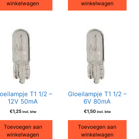
winkelwagen
winkelwagen
oeilampje T1 1/2 –
Gloeilampje T1 1/2 –
12V 50mA
6V 80mA
€
1,25
€
1,50
incl. btw
incl. btw
Toevoegen aan
Toevoegen aan
winkelwagen
winkelwagen