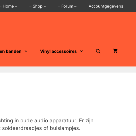
– Home –
– Shop –
– Forum –
Accountgegevens
 en banden
Vinyl accessoires
hting in oude audio apparatuur. Er zijn
t soldeerdraadjes of buislampjes.