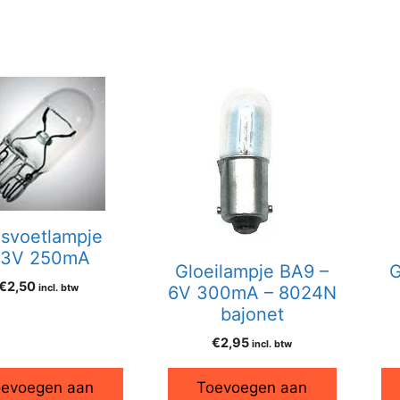
asvoetlampje
.3V 250mA
Gloeilampje BA9 –
G
€
2,50
incl. btw
6V 300mA – 8024N
bajonet
€
2,95
incl. btw
evoegen aan
Toevoegen aan