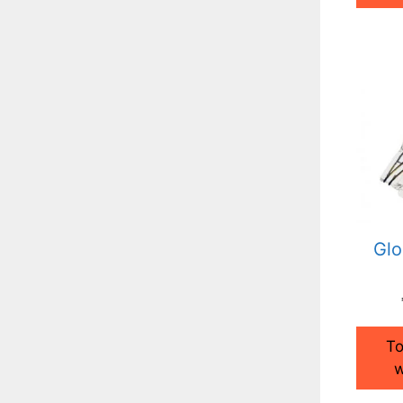
Glo
To
w