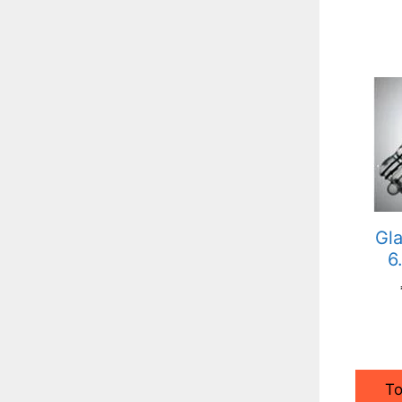
Gl
6
To