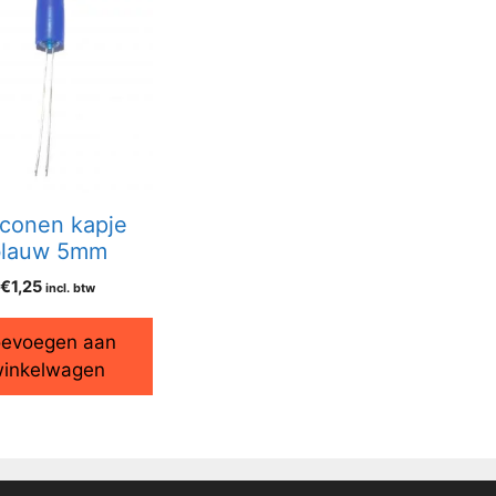
iconen kapje
blauw 5mm
€
1,25
incl. btw
evoegen aan
inkelwagen