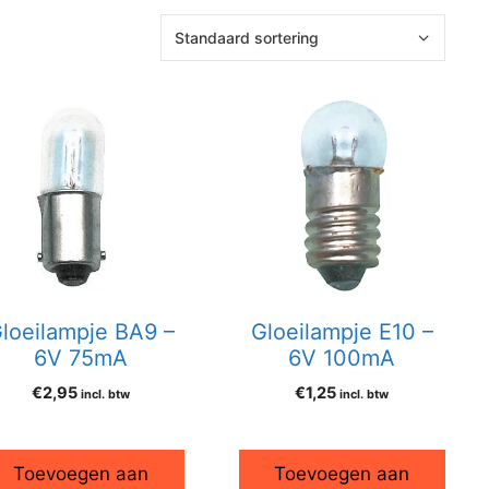
loeilampje BA9 –
Gloeilampje E10 –
6V 75mA
6V 100mA
€
2,95
€
1,25
incl. btw
incl. btw
Toevoegen aan
Toevoegen aan