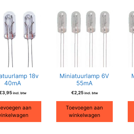
atuurlamp 18v
Miniatuurlamp 6V
40mA
55mA
€
3,95
€
2,25
incl. btw
incl. btw
evoegen aan
Toevoegen aan
inkelwagen
winkelwagen