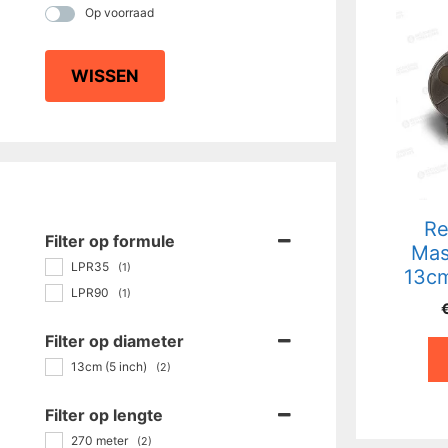
Op voorraad
WISSEN
Re
Filter op formule
Mas
LPR35
(1)
13cm
LPR90
(1)
Filter op diameter
13cm (5 inch)
(2)
Filter op lengte
270 meter
(2)