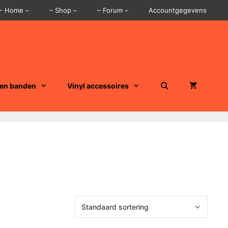
– Home –
– Shop –
– Forum –
Accountgegevens
 en banden
Vinyl accessoires