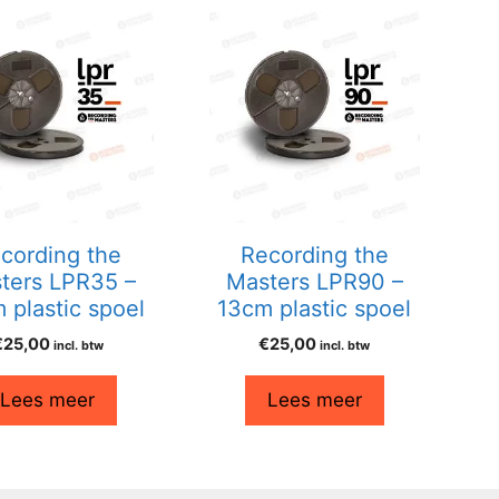
cording the
Recording the
ters LPR35 –
Masters LPR90 –
 plastic spoel
13cm plastic spoel
€
25,00
€
25,00
incl. btw
incl. btw
Lees meer
Lees meer