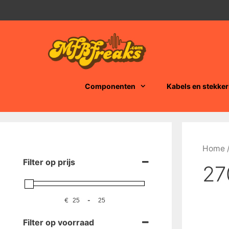
Ga
naar
de
inhoud
Componenten
Kabels en stekker
Home
/
Filter op prijs
27
€
-
Filter op voorraad