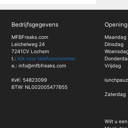
Bedrijfsgegevens
Openings
MFBFreaks.com
Maandag
Leichelweg 24
Dinsdag
7241CV Lochem
Woensda
t.:
klik voor telefoonnummer
Donderda
e.: info@mfbfreaks.com
Vrijdag
KvK: 54823099
lunchpau
BTW: NL002005477B55
Zaterdag
Wilt u ee