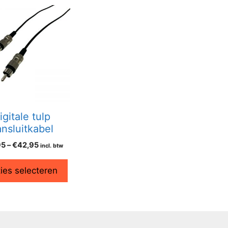
igitale tulp
nsluitkabel
95
–
€
42,95
incl. btw
ies selecteren