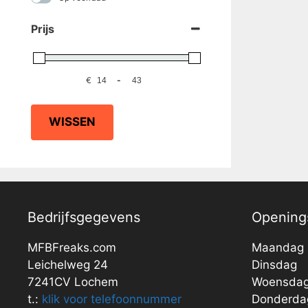
Prijs
€
-
WISSEN
Bedrijfsgegevens
Openings
MFBFreaks.com
Maandag
Leichelweg 24
Dinsdag
7241CV Lochem
Woensda
t.:
klik voor telefoonnummer
Donderda