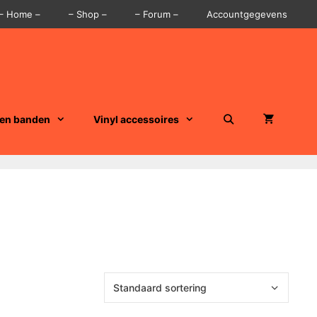
– Home –
– Shop –
– Forum –
Accountgegevens
 en banden
Vinyl accessoires