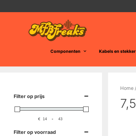
Ga
naar
de
inhoud
Componenten
Kabels en stekker
Home
/
Filter op prijs
7,
€
-
Filter op voorraad