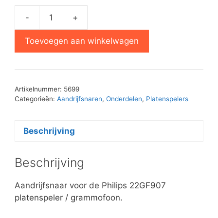
-
+
Philips
22GF907
Toevoegen aan winkelwagen
platenspeler
snaar
aantal
Artikelnummer:
5699
Categorieën:
Aandrijfsnaren
,
Onderdelen
,
Platenspelers
Beschrijving
Beschrijving
Aandrijfsnaar voor de Philips 22GF907
platenspeler / grammofoon.