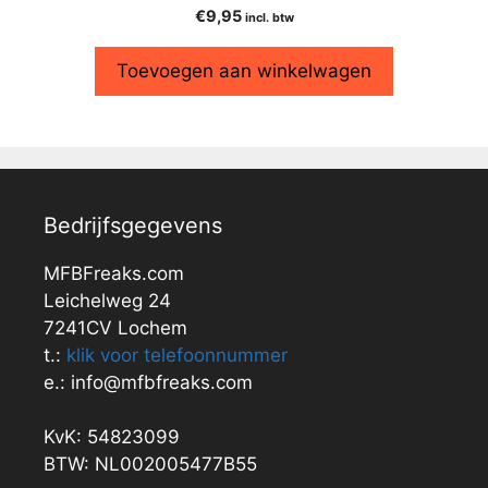
€
9,95
incl. btw
Toevoegen aan winkelwagen
Bedrijfsgegevens
MFBFreaks.com
Leichelweg 24
7241CV Lochem
t.:
klik voor telefoonnummer
e.: info@mfbfreaks.com
KvK: 54823099
BTW: NL002005477B55