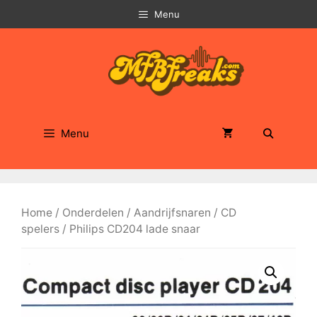
Ga
Menu
naar
de
inhoud
Menu
Home
/
Onderdelen
/
Aandrijfsnaren
/
CD
spelers
/ Philips CD204 lade snaar