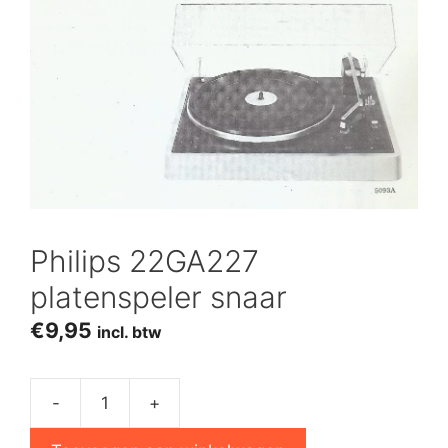
Philips 22GA227
platenspeler snaar
€
9,95
incl. btw
-
+
Philips
22GA227