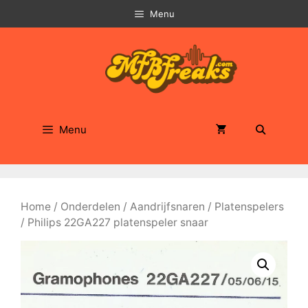
Ga
Menu
naar
de
inhoud
Menu
Home
/
Onderdelen
/
Aandrijfsnaren
/
Platenspelers
/ Philips 22GA227 platenspeler snaar