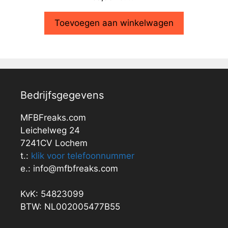
Toevoegen aan winkelwagen
Bedrijfsgegevens
MFBFreaks.com
Leichelweg 24
7241CV Lochem
t.:
klik voor telefoonnummer
e.: info@mfbfreaks.com
KvK: 54823099
BTW: NL002005477B55