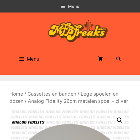
Ga
Menu
naar
de
inhoud
Menu
Home
/
Cassettes en banden
/
Lege spoelen en
dozen
/ Analog Fidelity 26cm metalen spoel – zilver