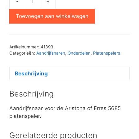
-
+
Aristona
Erres
Toevoegen aan winkelwagen
5685
platenspeler
snaar
aantal
Artikelnummer:
41393
Categorieën:
Aandrijfsnaren
,
Onderdelen
,
Platenspelers
Beschrijving
Beschrijving
Aandrijfsnaar voor de Aristona of Erres 5685
platenspeler.
Gerelateerde producten