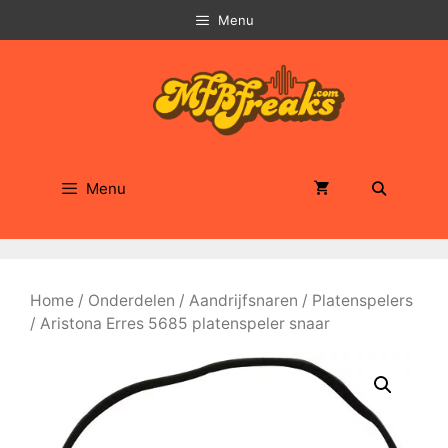
Ga
Menu
naar
de
inhoud
Menu
Home
/
Onderdelen
/
Aandrijfsnaren
/
Platenspelers
/ Aristona Erres 5685 platenspeler snaar