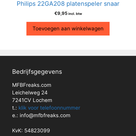
Philips 22GA208 platenspeler snaar
€
9,95
incl. btw
Toevoegen aan winkelwagen
Bedrijfsgegevens
MFBFreaks.com
Leichelweg 24
7241CV Lochem
t.:
klik voor telefoonnummer
e.: info@mfbfreaks.com
KvK: 54823099