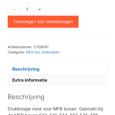
-
+
Drukknopje
voor
Toevoegen aan winkelwagen
MFB
boxen
–
Rood
Artikelnummer:
C708747
aantal
Categorie:
MFB box onderdelen
Beschrijving
Extra informatie
Beschrijving
Drukknopje rood voor MFB boxen. Gebruikt bij