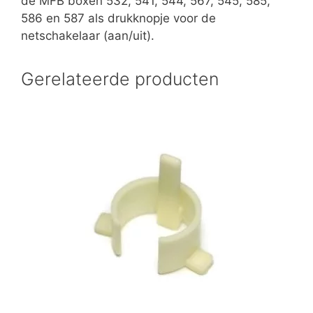
de MFB boxen 532, 541, 544, 567, 545, 585,
586 en 587 als drukknopje voor de
netschakelaar (aan/uit).
Gerelateerde producten