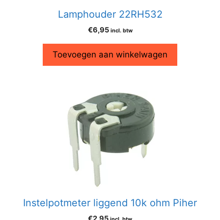
Lamphouder 22RH532
€
6,95
incl. btw
Toevoegen aan winkelwagen
Instelpotmeter liggend 10k ohm Piher
€
2,95
incl. btw