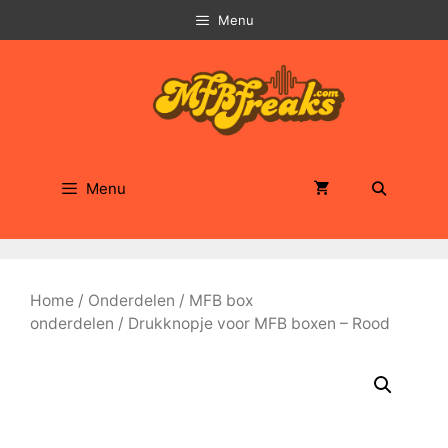
Ga
Menu
naar
de
inhoud
Menu
Home
/
Onderdelen
/
MFB box
onderdelen
/ Drukknopje voor MFB boxen – Rood