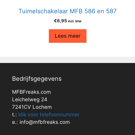
Tuimelschakelaar MFB 586 en 587
€
6,95
incl. btw
Lees meer
Bedrijfsgegevens
MFBFreaks.com
Leichelweg 24
7241CV Lochem
t.:
klik voor telefoonnummer
e.: info@mfbfreaks.com