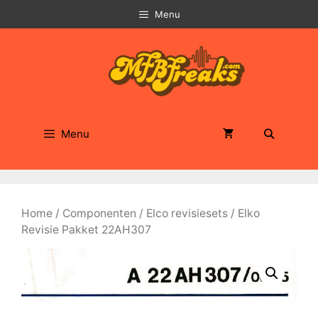
Ga
Menu
naar
de
inhoud
Menu
Home
/
Componenten
/
Elco revisiesets
/ Elko
Revisie Pakket 22AH307