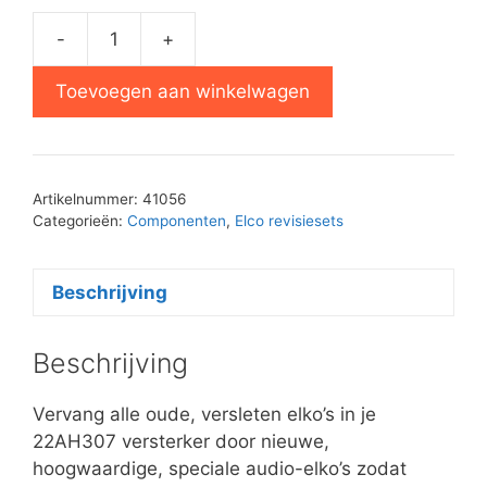
-
+
Elko
Revisie
Toevoegen aan winkelwagen
Pakket
22AH307
aantal
Artikelnummer:
41056
Categorieën:
Componenten
,
Elco revisiesets
Beschrijving
Beschrijving
Vervang alle oude, versleten elko’s in je
22AH307 versterker door nieuwe,
hoogwaardige, speciale audio-elko’s zodat