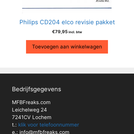
Philips CD204 elco revisie pakket
€
79,95
incl. btw
Toevoegen aan winkelwagen
Bedrijfsgegevens
MFBFreaks.com
Leichelweg 24
7241CV Lochem
t.:
klik voor telefoonnummer
e.: info@mfbfreaks.com