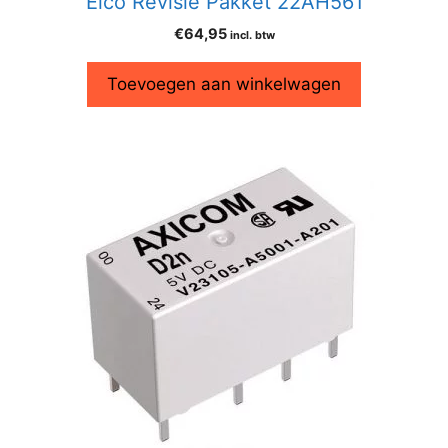
Elco Revisie Pakket 22AH561
€
64,95
incl. btw
Toevoegen aan winkelwagen