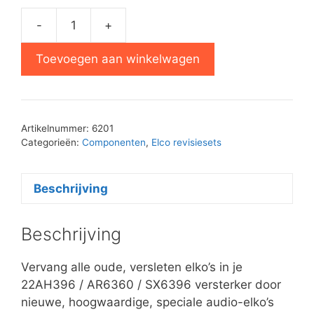
-
+
Elko
Revisie
Toevoegen aan winkelwagen
Pakket
22AH396
aantal
Artikelnummer:
6201
Categorieën:
Componenten
,
Elco revisiesets
Beschrijving
Beschrijving
Vervang alle oude, versleten elko’s in je
22AH396 / AR6360 / SX6396 versterker door
nieuwe, hoogwaardige, speciale audio-elko’s