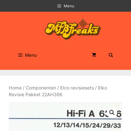
Ga
Menu
naar
de
inhoud
Menu
Home
/
Componenten
/
Elco revisiesets
/ Elko
Revisie Pakket 22AH396