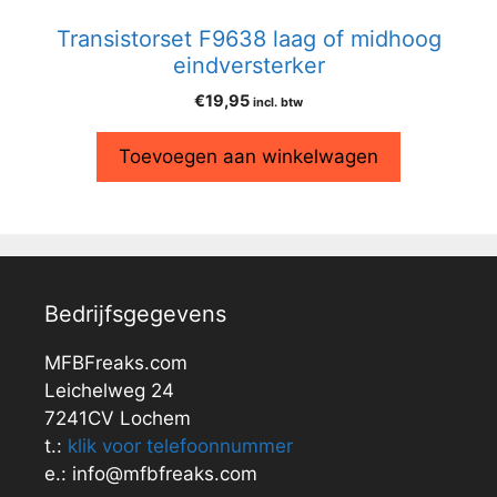
Transistorset F9638 laag of midhoog
eindversterker
€
19,95
incl. btw
Toevoegen aan winkelwagen
Bedrijfsgegevens
MFBFreaks.com
Leichelweg 24
7241CV Lochem
t.:
klik voor telefoonnummer
e.: info@mfbfreaks.com