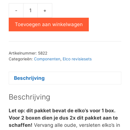
-
+
Elko
Revisie
Toevoegen aan winkelwagen
Pakket
22RH544
aantal
Artikelnummer:
5822
Categorieën:
Componenten
,
Elco revisiesets
Beschrijving
Beschrijving
Let op: dit pakket bevat de elko’s voor 1 box.
Voor 2 boxen dien je dus 2x dit pakket aan te
schaffen!
Vervang alle oude, versleten elko’s in