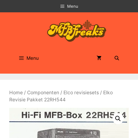
Ga
Menu
naar
de
inhoud
Menu
Home
/
Componenten
/
Elco revisiesets
/ Elko
Revisie Pakket 22RH544