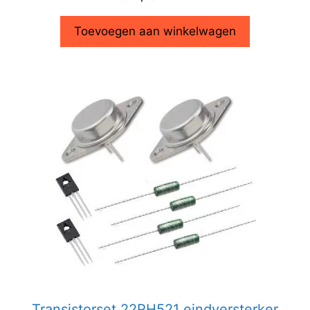
Toevoegen aan winkelwagen
Transistorset 22RH521 eindversterker