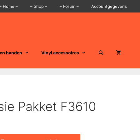
– Home –
– Shop –
– Forum –
Accountgegevens
 en banden
Vinyl accessoires
sie Pakket F3610