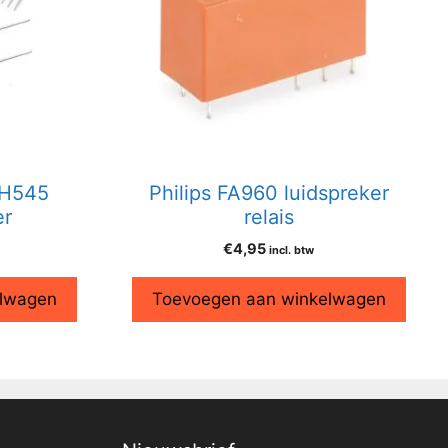
RH545
Philips FA960 luidspreker
er
relais
€
4,95
incl. btw
elwagen
Toevoegen aan winkelwagen