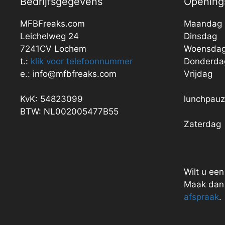
Bedrijfsgegevens
Openings
MFBFreaks.com
Maandag
Leichelweg 24
Dinsdag
7241CV Lochem
Woensda
t.:
klik voor telefoonnummer
Donderda
e.: info@mfbfreaks.com
Vrijdag
KvK: 54823099
lunchpau
BTW: NL002005477B55
Zaterdag
Wilt u ee
Maak dan 
afspraak
.