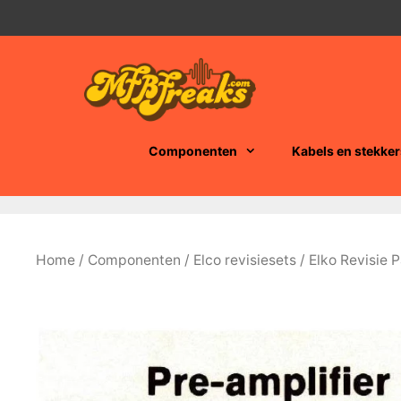
Ga
naar
de
inhoud
Componenten
Kabels en stekker
Home
/
Componenten
/
Elco revisiesets
/ Elko Revisie 