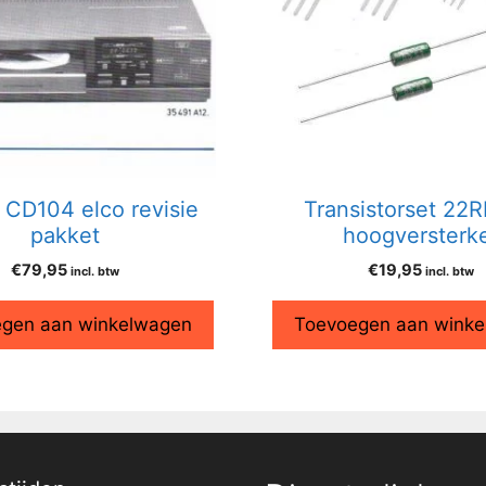
s CD104 elco revisie
Transistorset 22
pakket
hoogversterk
€
79,95
€
19,95
incl. btw
incl. btw
gen aan winkelwagen
Toevoegen aan wink