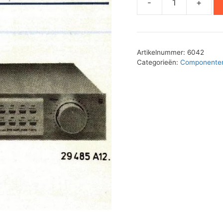
-
+
Elko
Revisie
Pakket
F3610
Artikelnummer:
6042
aantal
Categorieën:
Componente