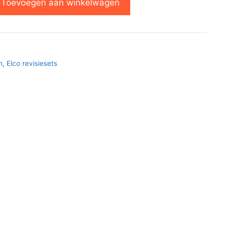
Toevoegen aan winkelwagen
n
,
Elco revisiesets