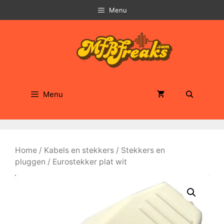
Ga
Menu
naar
de
inhoud
Menu
Home
/
Kabels en stekkers
/
Stekkers en
pluggen
/ Eurostekker plat wit