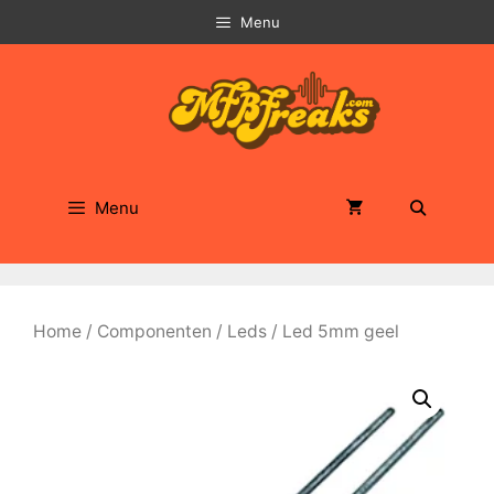
Ga
Menu
naar
de
inhoud
Menu
Home
/
Componenten
/
Leds
/ Led 5mm geel