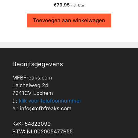
€
79,95
incl. btw
Toevoegen aan winkelwagen
Bedrijfsgegevens
MFBFreaks.com
Leichelweg 24
7241CV Lochem
t.:
klik voor telefoonnummer
e.: info@mfbfreaks.com
KvK: 54823099
BTW: NL002005477B55