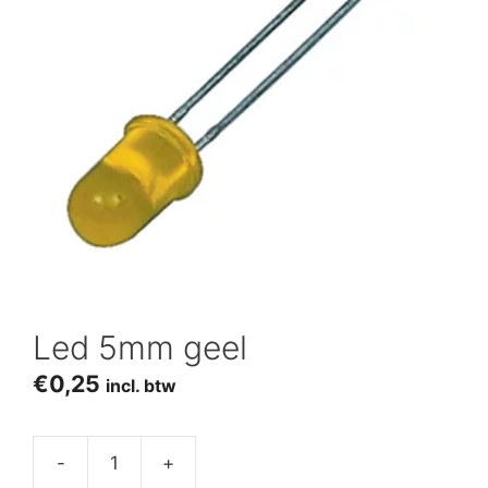
Led 5mm geel
€
0,25
incl. btw
-
+
Led