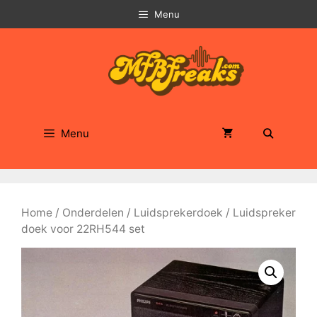
Ga
Menu
naar
de
inhoud
Menu
Home
/
Onderdelen
/
Luidsprekerdoek
/ Luidspreker
doek voor 22RH544 set