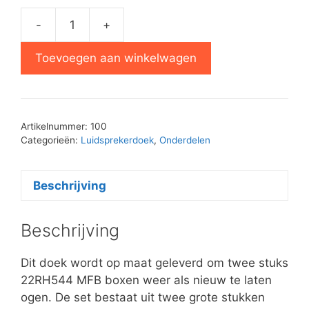
-
+
Luidsprekerdoek
voor
Toevoegen aan winkelwagen
22RH544
set
aantal
Artikelnummer:
100
Categorieën:
Luidsprekerdoek
,
Onderdelen
Beschrijving
Beschrijving
Dit doek wordt op maat geleverd om twee stuks
22RH544 MFB boxen weer als nieuw te laten
ogen. De set bestaat uit twee grote stukken