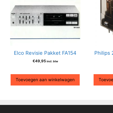
Elco Revisie Pakket FA154
Philips
€
49,95
incl. btw
Toevoegen aan winkelwagen
Toevoe