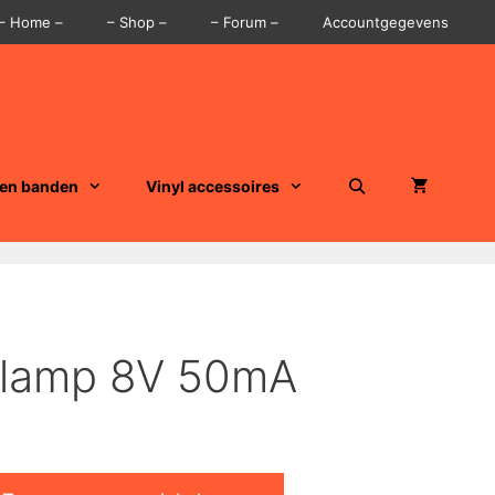
– Home –
– Shop –
– Forum –
Accountgegevens
 en banden
Vinyl accessoires
rlamp 8V 50mA