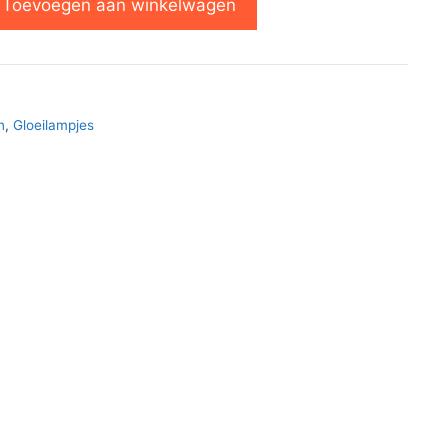
Toevoegen aan winkelwagen
n
,
Gloeilampjes