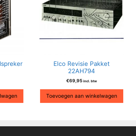
dspreker
Elco Revisie Pakket
22AH794
€
69,95
incl. btw
elwagen
Toevoegen aan winkelwagen