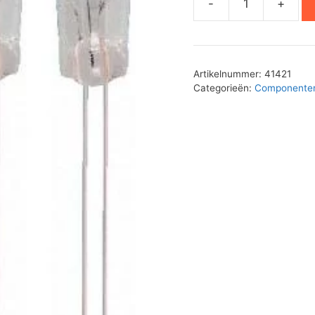
-
+
Miniatuurlamp
8V
50mA
aantal
Artikelnummer:
41421
Categorieën:
Componente