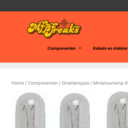
Ga
naar
de
inhoud
Componenten
Kabels en stekker
Home
/
Componenten
/
Gloeilampjes
/ Miniatuurlamp 