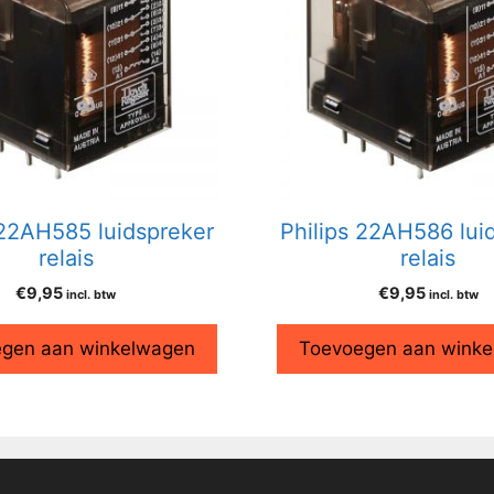
 22AH585 luidspreker
Philips 22AH586 lui
relais
relais
€
9,95
€
9,95
incl. btw
incl. btw
gen aan winkelwagen
Toevoegen aan wink