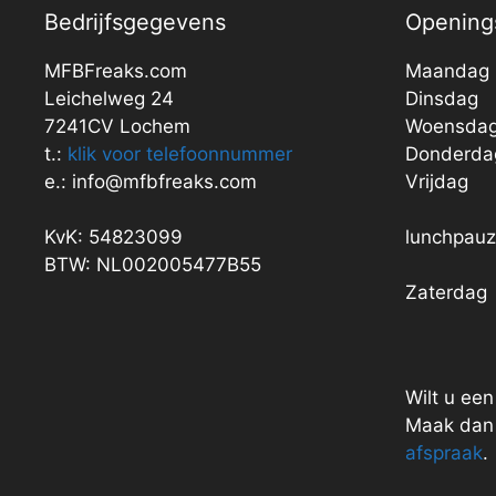
Bedrijfsgegevens
Openings
MFBFreaks.com
Maandag
Leichelweg 24
Dinsdag
7241CV Lochem
Woensda
t.:
klik voor telefoonnummer
Donderda
e.: info@mfbfreaks.com
Vrijdag
KvK: 54823099
lunchpau
BTW: NL002005477B55
Zaterdag
Wilt u ee
Maak dan 
afspraak
.