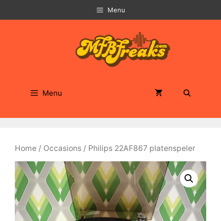
Ga
Menu
naar
de
inhoud
Menu
Home
/
Occasions
/ Philips 22AF867 platenspeler