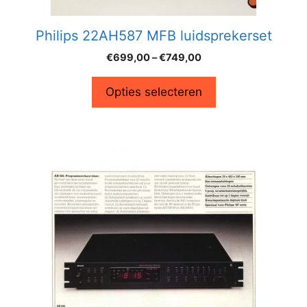
Philips 22AH587 MFB luidsprekerset
€
699,00
–
€
749,00
Opties selecteren