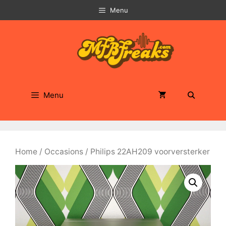
Ga
Menu
naar
de
inhoud
Menu
Home
/
Occasions
/ Philips 22AH209 voorversterker