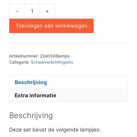
-
+
Philips
22AH306
Toevoegen aan winkelwagen
schaalverlichting
set
aantal
Artikelnummer:
22ah306lamps
Categorie:
Schaalverlichtingsets
Beschrijving
Extra informatie
Beschrijving
Deze set bevat de volgende lampjes: