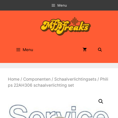
Ga
Menu
naar
de
inhoud
Menu
Home
/
Componenten
/
Schaalverlichtingsets
/ Phili
ps 22AH306 schaalverlichting set