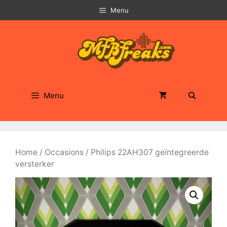
Ga
Menu
naar
de
inhoud
Menu
Home
/
Occasions
/ Philips 22AH307 geïntegreerde
versterker