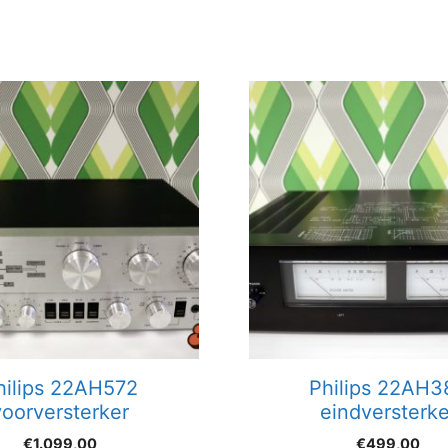
hilips 22AH572
Philips 22AH3
voorversterker
eindversterke
€
1.099,00
€
499,00