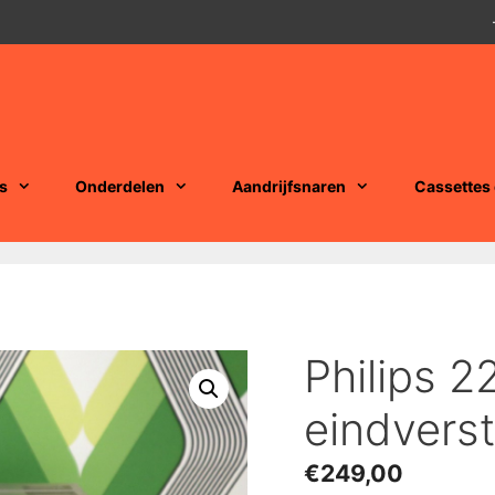
s
Onderdelen
Aandrijfsnaren
Cassettes
Philips 
eindverst
€
249,00