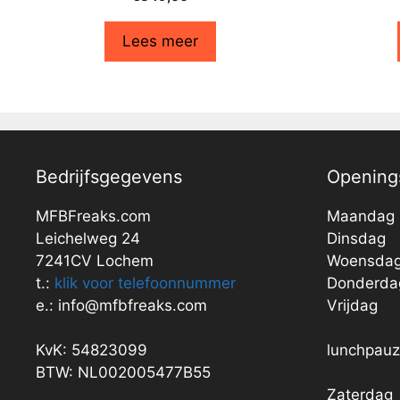
Lees meer
Bedrijfsgegevens
Openings
MFBFreaks.com
Maandag
Leichelweg 24
Dinsdag
7241CV Lochem
Woensda
t.:
klik voor telefoonnummer
Donderda
e.: info@mfbfreaks.com
Vrijdag
KvK: 54823099
lunchpau
BTW: NL002005477B55
Zaterdag