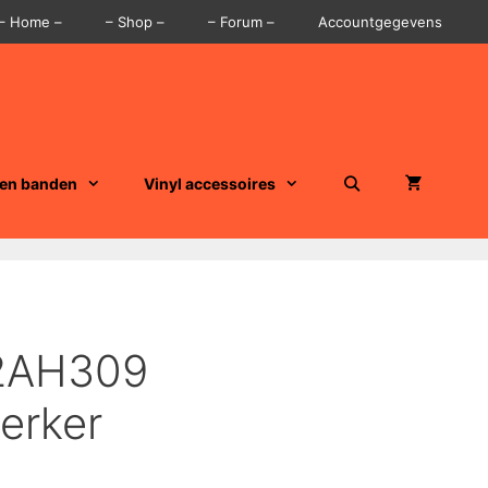
– Home –
– Shop –
– Forum –
Accountgegevens
 en banden
Vinyl accessoires
22AH309
erker