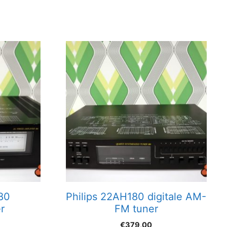
80
Philips 22AH180 digitale AM-
r
FM tuner
€
379,00