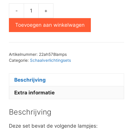
-
+
Philips
22AH578
Toevoegen aan winkelwagen
schaalverlichting
set
aantal
Artikelnummer:
22ah578lamps
Categorie:
Schaalverlichtingsets
Beschrijving
Extra informatie
Beschrijving
Deze set bevat de volgende lampjes: