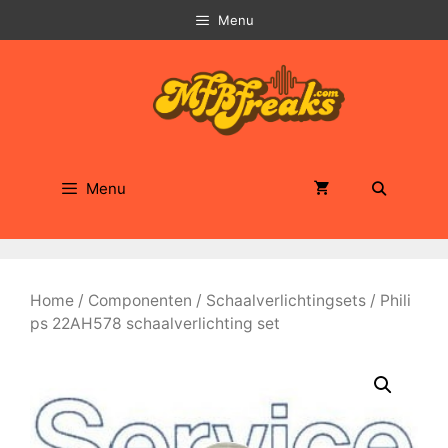
Ga
Menu
naar
de
inhoud
Menu
Home
/
Componenten
/
Schaalverlichtingsets
/ Phili
ps 22AH578 schaalverlichting set