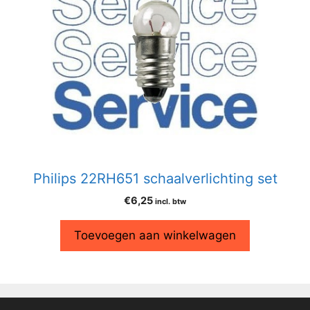
Philips 22RH651 schaalverlichting set
€
6,25
incl. btw
Toevoegen aan winkelwagen