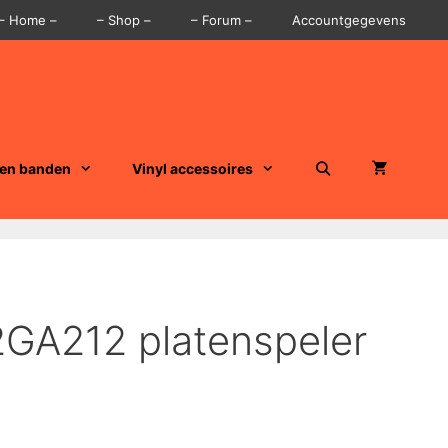
– Home –
– Shop –
– Forum –
Accountgegevens
 en banden
Vinyl accessoires
22GA212 platenspeler