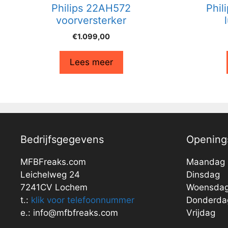
Philips 22AH572
Phi
voorversterker
€
1.099,00
Lees meer
Bedrijfsgegevens
Openings
MFBFreaks.com
Maandag
Leichelweg 24
Dinsdag
7241CV Lochem
Woensda
t.:
klik voor telefoonnummer
Donderda
e.: info@mfbfreaks.com
Vrijdag