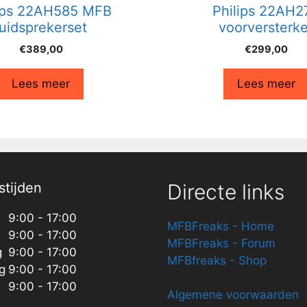
lips 22AH585 MFB
Philips 22AH2
luidsprekerset
voorversterke
€
389,00
€
299,00
Lees meer
Lees meer
tijden
Directe links
9:00 - 17:00
MFBFreaks - Home
9:00 - 17:00
MFBFreaks - Forum
g
9:00 - 17:00
MFBfreaks - Shop
g
9:00 - 17:00
9:00 - 17:00
Algemene voorwaarden