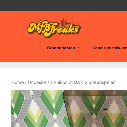
Ga
naar
de
inhoud
Componenten
Kabels en stekker
Home
/
Occasions
/ Philips 22GA212 platenspeler