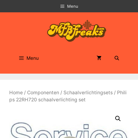
Ga
Menu
naar
de
inhoud
Menu
Home
/
Componenten
/
Schaalverlichtingsets
/ Phili
ps 22RH720 schaalverlichting set