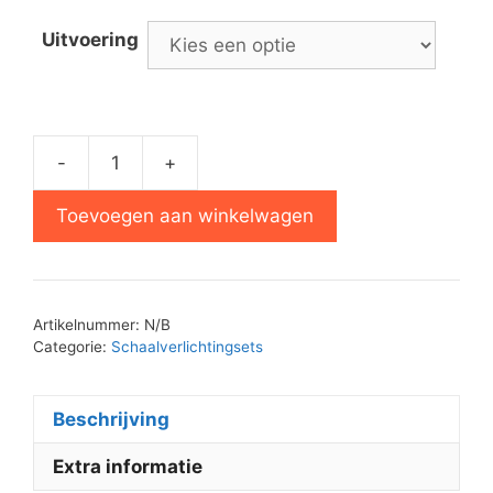
Uitvoering
-
+
Philips
22RH720
Toevoegen aan winkelwagen
schaalverlichting
set
aantal
Artikelnummer:
N/B
Categorie:
Schaalverlichtingsets
Beschrijving
Extra informatie