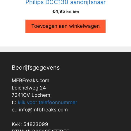
Philips DCC130 aandrijfsnaar
€
4,95
incl. btw
Toevoegen aan winkelwagen
Bedrijfsgegevens
MFBFreaks.com
Leichelweg 24
7241CV Lochem
t.:
klik voor telefoonnummer
e.: info@mfbfreaks.com
KvK: 54823099