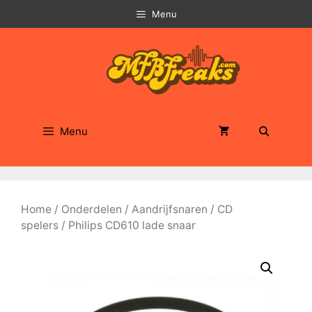
Ga
Menu
naar
de
inhoud
Menu
Home
/
Onderdelen
/
Aandrijfsnaren
/
CD
spelers
/ Philips CD610 lade snaar