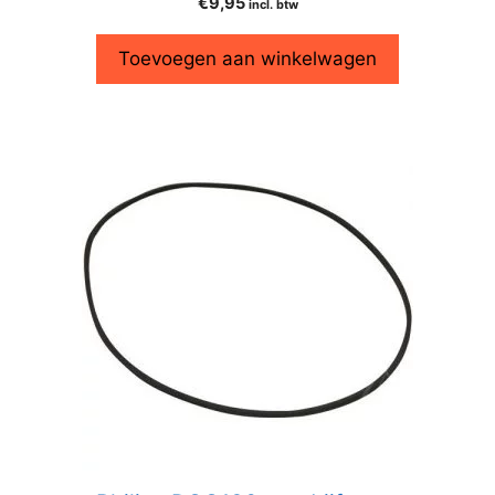
€
9,95
incl. btw
Toevoegen aan winkelwagen