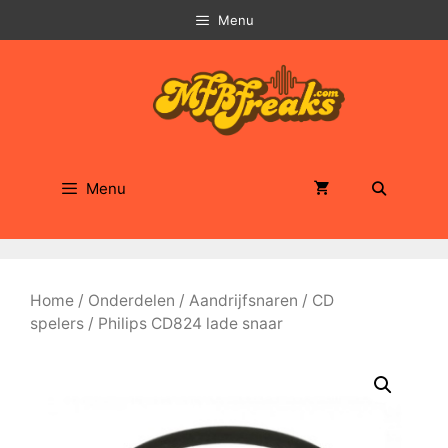
Ga
Menu
naar
de
inhoud
Menu
Home
/
Onderdelen
/
Aandrijfsnaren
/
CD
spelers
/ Philips CD824 lade snaar