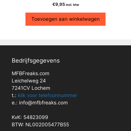
€
9,95
incl. btw
Toevoegen aan winkelwagen
Bedrijfsgegevens
MFBFreaks.com
Leichelweg 24
7241CV Lochem
t.:
klik voor telefoonnummer
e.: info@mfbfreaks.com
KvK: 54823099
BTW: NL002005477B55