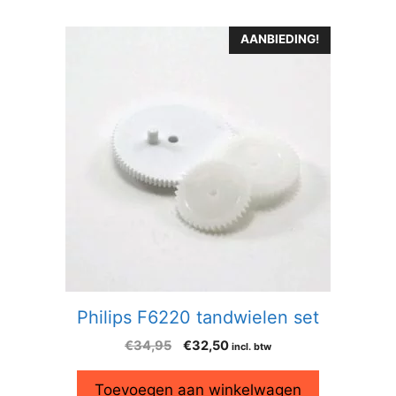
AANBIEDING!
Philips F6220 tandwielen set
€
34,95
€
32,50
incl. btw
Toevoegen aan winkelwagen