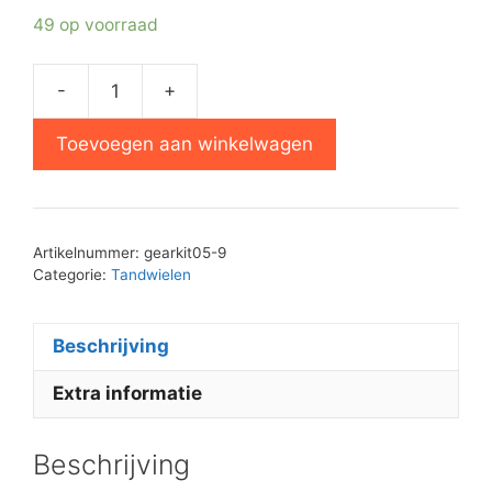
49 op voorraad
-
+
Philips
D7050
Toevoegen aan winkelwagen
tandwielen
set
aantal
Artikelnummer:
gearkit05-9
Categorie:
Tandwielen
Beschrijving
Extra informatie
Beschrijving