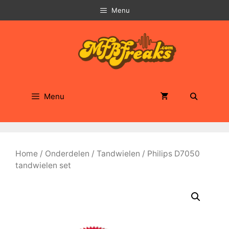
Ga
Menu
naar
de
inhoud
Menu
Home
/
Onderdelen
/
Tandwielen
/ Philips D7050
tandwielen set