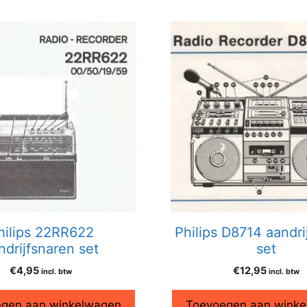
hilips 22RR622
Philips D8714 aandri
ndrijfsnaren set
set
€
4,95
€
12,95
incl. btw
incl. btw
gen aan winkelwagen
Toevoegen aan wink