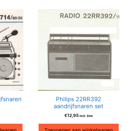
jfsnaren
Philips 22RR392
aandrijfsnaren set
€
12,95
incl. btw
elwagen
Toevoegen aan winkelwagen