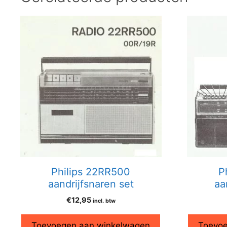
Philips 22RR500
P
aandrijfsnaren set
aa
€
12,95
incl. btw
Toevoegen aan winkelwagen
Toevoe