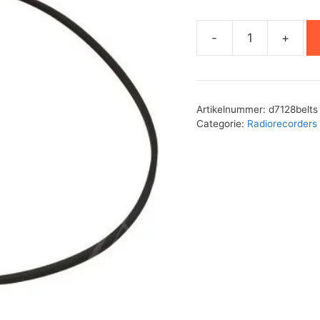
-
+
Philips
D7128
aandrijfsnaren
set
Artikelnummer:
d7128belts
aantal
Categorie:
Radiorecorders