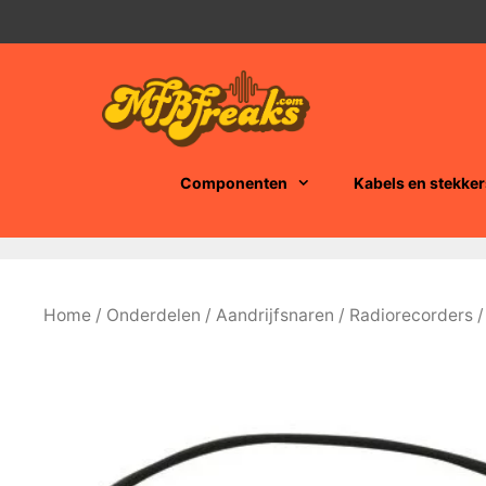
Ga
naar
de
inhoud
Componenten
Kabels en stekker
Home
/
Onderdelen
/
Aandrijfsnaren
/
Radiorecorders
/