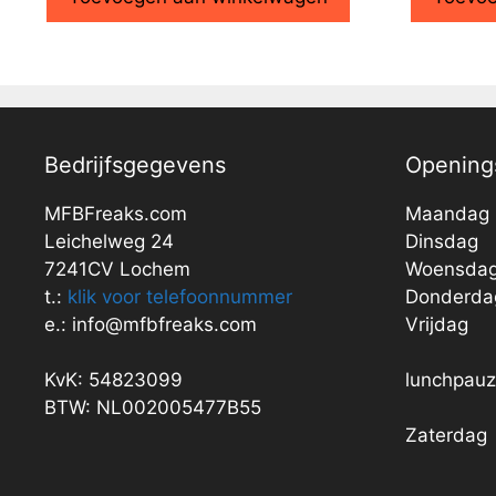
Bedrijfsgegevens
Openings
MFBFreaks.com
Maandag
Leichelweg 24
Dinsdag
7241CV Lochem
Woensda
t.:
klik voor telefoonnummer
Donderda
e.: info@mfbfreaks.com
Vrijdag
KvK: 54823099
lunchpau
BTW: NL002005477B55
Zaterdag