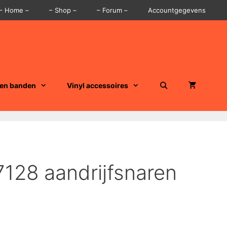
– Home –
– Shop –
– Forum –
Accountgegevens
 en banden
Vinyl accessoires
7128 aandrijfsnaren