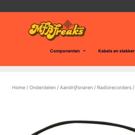
Ga
naar
de
inhoud
Componenten
Kabels en stekker
Home
/
Onderdelen
/
Aandrijfsnaren
/
Radiorecorders
/