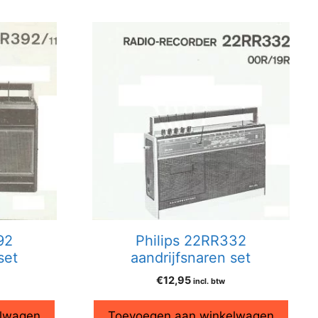
92
Philips 22RR332
set
aandrijfsnaren set
€
12,95
incl. btw
elwagen
Toevoegen aan winkelwagen