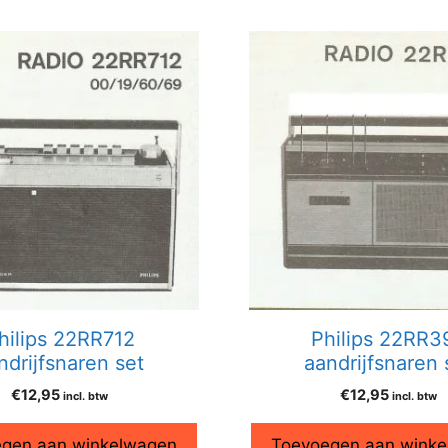
hilips 22RR712
Philips 22RR3
ndrijfsnaren set
aandrijfsnaren 
€
12,95
€
12,95
incl. btw
incl. btw
gen aan winkelwagen
Toevoegen aan wink