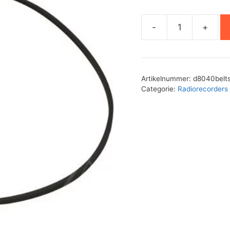
-
+
Philips
D8040
aandrijfsnaren
set
Artikelnummer:
d8040belt
aantal
Categorie:
Radiorecorders