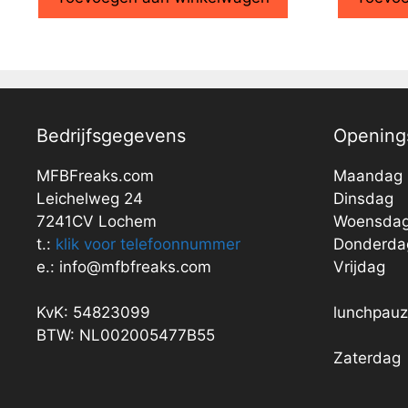
Bedrijfsgegevens
Openings
MFBFreaks.com
Maandag
Leichelweg 24
Dinsdag
7241CV Lochem
Woensda
t.:
klik voor telefoonnummer
Donderda
e.: info@mfbfreaks.com
Vrijdag
KvK: 54823099
lunchpau
BTW: NL002005477B55
Zaterdag