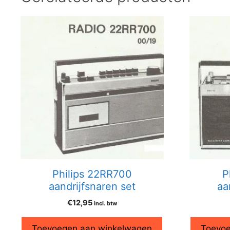
Philips 22RR700
P
aandrijfsnaren set
aa
€
12,95
incl. btw
Toevoegen aan winkelwagen
Toevoe