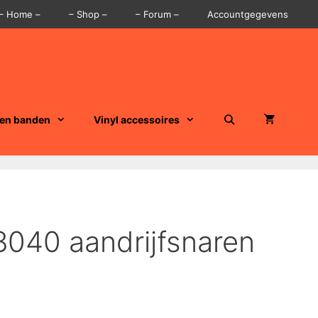
– Home –
– Shop –
– Forum –
Accountgegevens
 en banden
Vinyl accessoires
8040 aandrijfsnaren