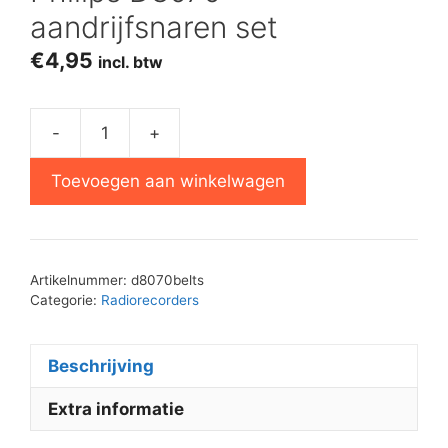
aandrijfsnaren set
€
4,95
incl. btw
-
+
Philips
D8070
Toevoegen aan winkelwagen
aandrijfsnaren
set
aantal
Artikelnummer:
d8070belts
Categorie:
Radiorecorders
Beschrijving
Extra informatie