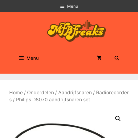
Ga
Menu
naar
de
inhoud
Menu
Home
/
Onderdelen
/
Aandrijfsnaren
/
Radiorecorder
s
/ Philips D8070 aandrijfsnaren set