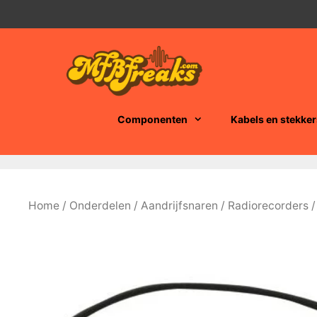
Ga
naar
de
inhoud
Componenten
Kabels en stekker
Home
/
Onderdelen
/
Aandrijfsnaren
/
Radiorecorders
/