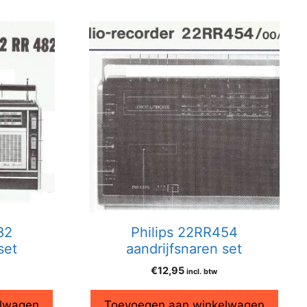
82
Philips 22RR454
set
aandrijfsnaren set
€
12,95
incl. btw
elwagen
Toevoegen aan winkelwagen