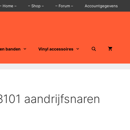
– Home –
– Shop –
– Forum –
Accountgegevens
 en banden
Vinyl accessoires
8101 aandrijfsnaren