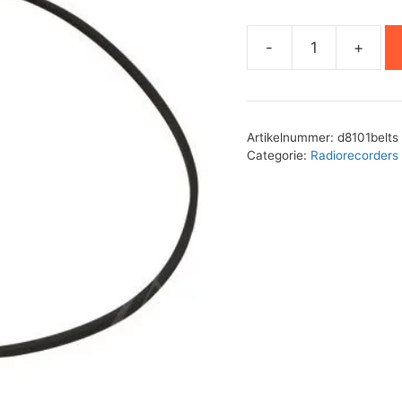
-
+
Philips
D8101
aandrijfsnaren
set
Artikelnummer:
d8101belts
aantal
Categorie:
Radiorecorders