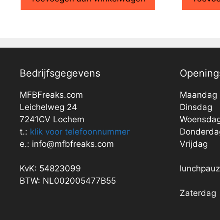
Bedrijfsgegevens
Openings
MFBFreaks.com
Maandag
Leichelweg 24
Dinsdag
7241CV Lochem
Woensda
t.:
klik voor telefoonnummer
Donderda
e.: info@mfbfreaks.com
Vrijdag
KvK: 54823099
lunchpau
BTW: NL002005477B55
Zaterdag