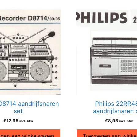
 D8714 aandrijfsnaren
Philips 22RR4
set
aandrijfsnaren 
€
12,95
€
8,95
incl. btw
incl. btw
gen aan winkelwagen
Toevoegen aan wink