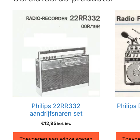
Philips 22RR332
Philips
aandrijfsnaren set
€
12,95
incl. btw
Toevoegen aan winkelwagen
Toevoe