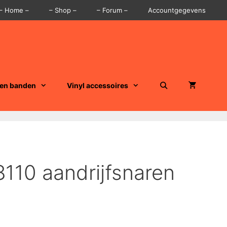
– Home –
– Shop –
– Forum –
Accountgegevens
 en banden
Vinyl accessoires
8110 aandrijfsnaren