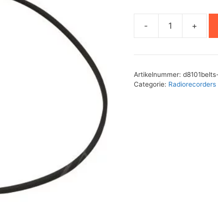
-
+
Philips
D8110
aandrijfsnaren
set
Artikelnummer:
d8101belts
aantal
Categorie:
Radiorecorders