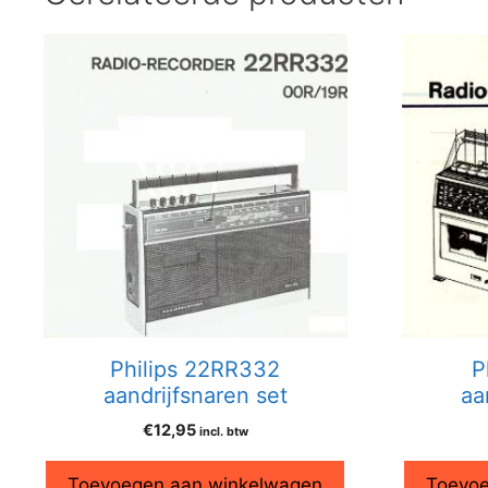
Philips 22RR332
P
aandrijfsnaren set
aa
€
12,95
incl. btw
Toevoegen aan winkelwagen
Toevoe