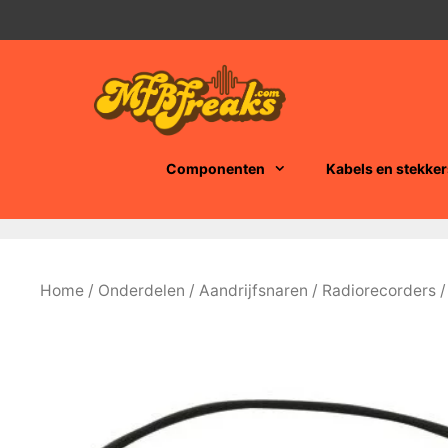
Ga
naar
de
inhoud
Componenten
Kabels en stekker
Home
/
Onderdelen
/
Aandrijfsnaren
/
Radiorecorders
/