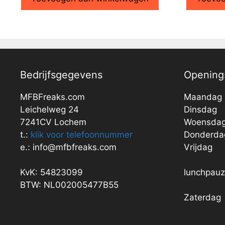
Bedrijfsgegevens
Openings
MFBFreaks.com
Maandag
Leichelweg 24
Dinsdag
7241CV Lochem
Woensda
t.:
klik voor telefoonnummer
Donderda
e.: info@mfbfreaks.com
Vrijdag
KvK: 54823099
lunchpau
BTW: NL002005477B55
Zaterdag