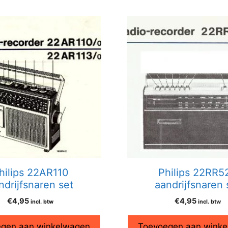
hilips 22AR110
Philips 22RR5
ndrijfsnaren set
aandrijfsnaren 
€
4,95
€
4,95
incl. btw
incl. btw
gen aan winkelwagen
Toevoegen aan wink