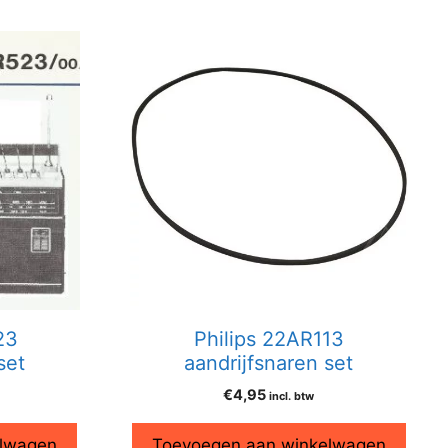
23
Philips 22AR113
set
aandrijfsnaren set
€
4,95
incl. btw
elwagen
Toevoegen aan winkelwagen