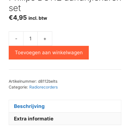
set
€
4,95
incl. btw
-
+
Philips
D8112
Toevoegen aan winkelwagen
aandrijfsnaren
set
aantal
Artikelnummer:
d8112belts
Categorie:
Radiorecorders
Beschrijving
Extra informatie