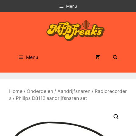
Ga
Menu
naar
de
inhoud
Menu
Home
/
Onderdelen
/
Aandrijfsnaren
/
Radiorecorder
s
/ Philips D8112 aandrijfsnaren set