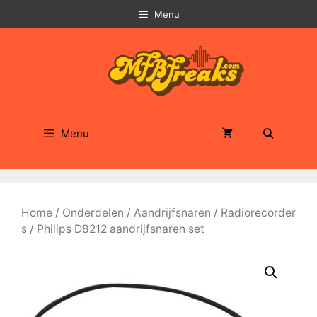
Ga
Menu
naar
de
inhoud
Menu
Home
/
Onderdelen
/
Aandrijfsnaren
/
Radiorecorder
s
/ Philips D8212 aandrijfsnaren set