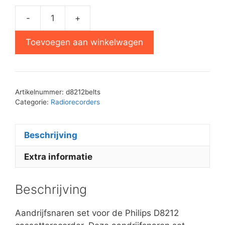
-
+
Philips
D8212
Toevoegen aan winkelwagen
aandrijfsnaren
set
aantal
Artikelnummer:
d8212belts
Categorie:
Radiorecorders
Beschrijving
Extra informatie
Beschrijving
Aandrijfsnaren set voor de Philips D8212