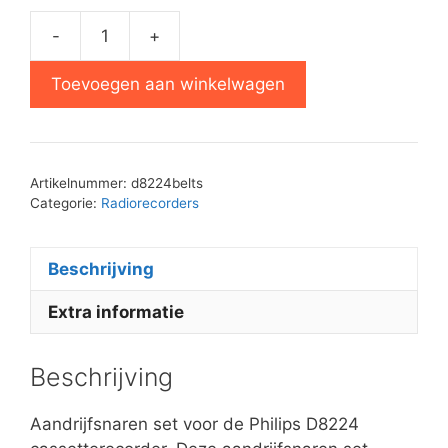
-
+
Philips
D8224
Toevoegen aan winkelwagen
aandrijfsnaren
set
aantal
Artikelnummer:
d8224belts
Categorie:
Radiorecorders
Beschrijving
Extra informatie
Beschrijving
Aandrijfsnaren set voor de Philips D8224