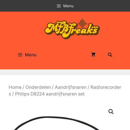
Ga
Menu
naar
de
inhoud
Menu
Home
/
Onderdelen
/
Aandrijfsnaren
/
Radiorecorder
s
/ Philips D8224 aandrijfsnaren set