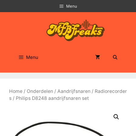
Ga
Menu
naar
de
inhoud
Menu
Home
/
Onderdelen
/
Aandrijfsnaren
/
Radiorecorder
s
/ Philips D8248 aandrijfsnaren set