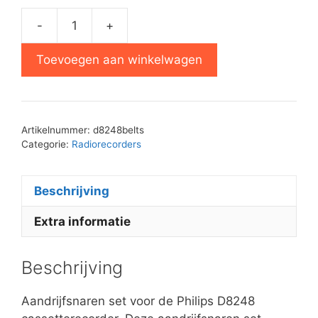
-
+
Philips
D8248
Toevoegen aan winkelwagen
aandrijfsnaren
set
aantal
Artikelnummer:
d8248belts
Categorie:
Radiorecorders
Beschrijving
Extra informatie
Beschrijving
Aandrijfsnaren set voor de Philips D8248