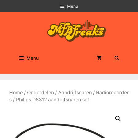
Ga
Menu
naar
de
inhoud
Menu
Home
/
Onderdelen
/
Aandrijfsnaren
/
Radiorecorder
s
/ Philips D8312 aandrijfsnaren set