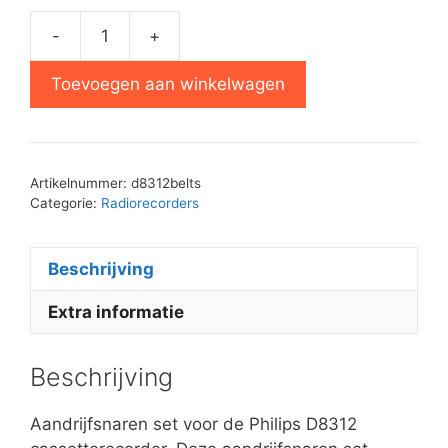
-
+
Philips
D8312
Toevoegen aan winkelwagen
aandrijfsnaren
set
aantal
Artikelnummer:
d8312belts
Categorie:
Radiorecorders
Beschrijving
Extra informatie
Beschrijving
Aandrijfsnaren set voor de Philips D8312