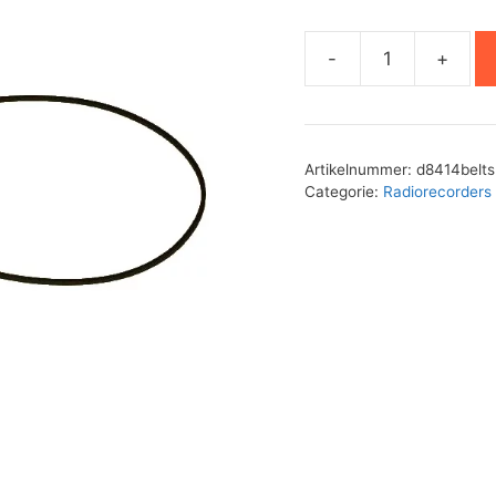
-
+
Philips
D8414
aandrijfsnaren
set
Artikelnummer:
d8414belts
aantal
Categorie:
Radiorecorders