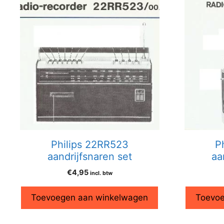
Philips 22RR523
P
aandrijfsnaren set
aa
€
4,95
incl. btw
Toevoegen aan winkelwagen
Toevoe