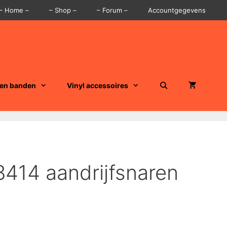
– Home –
– Shop –
– Forum –
Accountgegevens
 en banden
Vinyl accessoires
8414 aandrijfsnaren