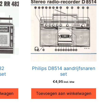
82
Philips D8514 aandrijfsnaren
set
set
€
4,95
incl. btw
elwagen
Toevoegen aan winkelwagen