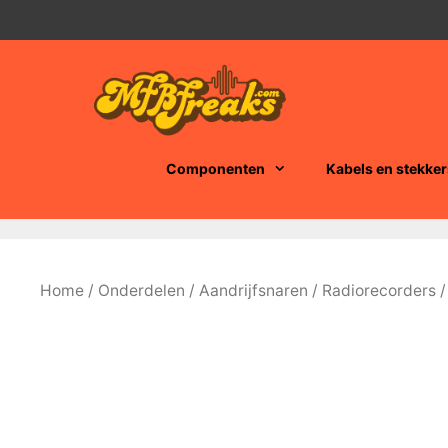
Ga
naar
de
inhoud
Componenten
Kabels en stekker
Home
/
Onderdelen
/
Aandrijfsnaren
/
Radiorecorders
/