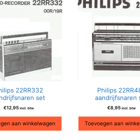
hilips 22RR332
Philips 22RR4
ndrijfsnaren set
aandrijfsnaren 
€
12,95
€
8,95
incl. btw
incl. btw
gen aan winkelwagen
Toevoegen aan wink