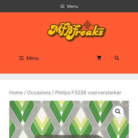
Ga
Menu
naar
de
inhoud
Menu
Home
/
Occasions
/ Philips F3238 voorversterker