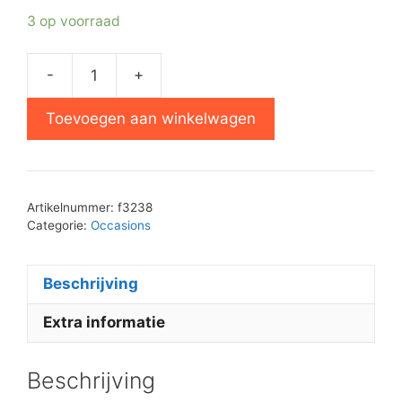
3 op voorraad
-
+
Philips
F3238
Toevoegen aan winkelwagen
voorversterker
aantal
Artikelnummer:
f3238
Categorie:
Occasions
Beschrijving
Extra informatie
Beschrijving