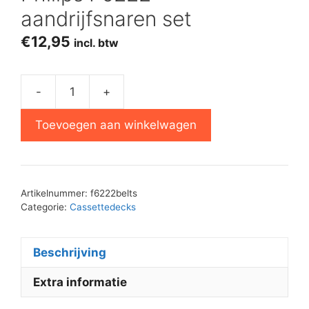
aandrijfsnaren set
€
12,95
incl. btw
-
+
Philips
F6222
Toevoegen aan winkelwagen
aandrijfsnaren
set
aantal
Artikelnummer:
f6222belts
Categorie:
Cassettedecks
Beschrijving
Extra informatie