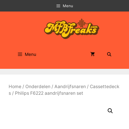
Ga
Menu
naar
de
inhoud
Menu
Home
/
Onderdelen
/
Aandrijfsnaren
/
Cassettedeck
s
/ Philips F6222 aandrijfsnaren set