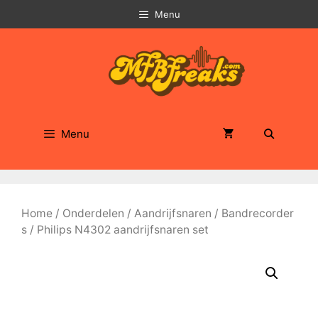
Ga
Menu
naar
de
inhoud
Menu
Home
/
Onderdelen
/
Aandrijfsnaren
/
Bandrecorder
s
/ Philips N4302 aandrijfsnaren set