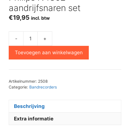
aandrijfsnaren set
€
19,95
incl. btw
-
+
Philips
N4302
Toevoegen aan winkelwagen
aandrijfsnaren
set
aantal
Artikelnummer:
2508
Categorie:
Bandrecorders
Beschrijving
Extra informatie