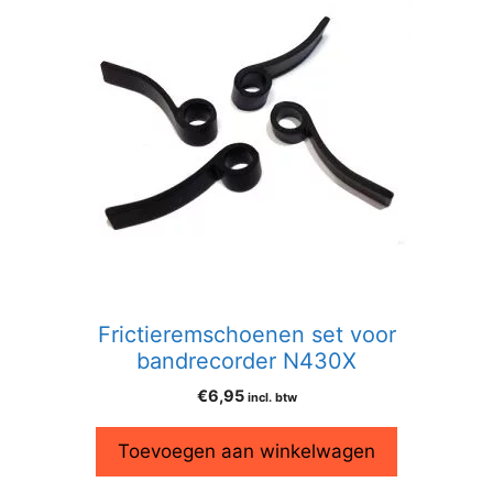
Frictieremschoenen set voor
bandrecorder N430X
€
6,95
incl. btw
Toevoegen aan winkelwagen