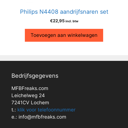
Philips N4408 aandrijfsnaren set
€
22,95
incl. btw
Toevoegen aan winkelwagen
Bedrijfsgegevens
MFBFreaks.com
Leichelweg 24
7241CV Lochem
t.:
klik voor telefoonnummer
e.: info@mfbfreaks.com