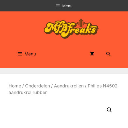
Ga
Menu
naar
de
inhoud
Menu
Home
/
Onderdelen
/
Aandrukrollen
/ Philips N4502
aandrukrol rubber