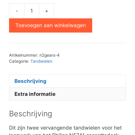
-
+
Philips
N5741
Toevoegen aan winkelwagen
tandwielen
set
aantal
Artikelnummer:
n2gears-4
Categorie:
Tandwielen
Beschrijving
Extra informatie
Beschrijving
Dit zijn twee vervangende tandwielen voor het