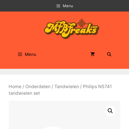
Ga
Menu
naar
de
inhoud
Menu
Home
/
Onderdelen
/
Tandwielen
/ Philips N5741
tandwielen set