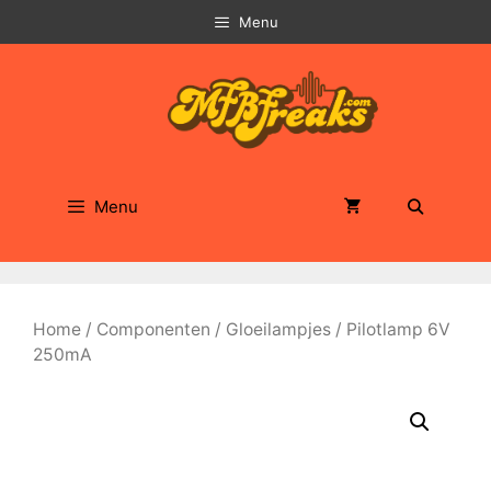
Ga
Menu
naar
de
inhoud
Menu
Home
/
Componenten
/
Gloeilampjes
/ Pilotlamp 6V
250mA