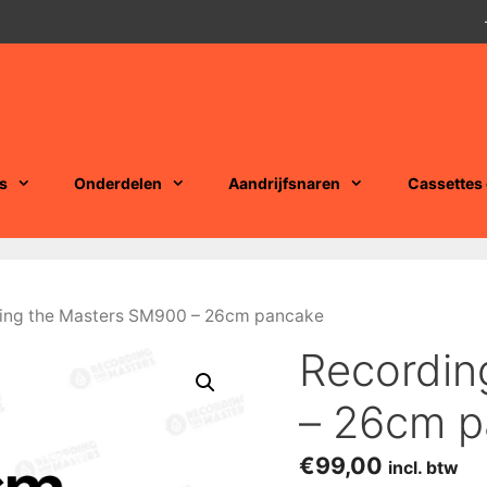
s
Onderdelen
Aandrijfsnaren
Cassettes
ing the Masters SM900 – 26cm pancake
Recordin
– 26cm p
€
99,00
incl. btw