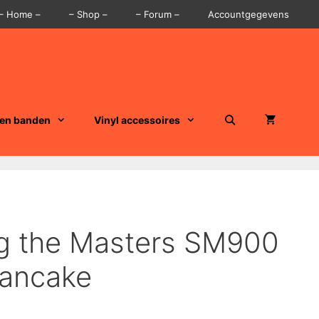
– Home –
– Shop –
– Forum –
Accountgegevens
 en banden
Vinyl accessoires
g the Masters SM900
ancake