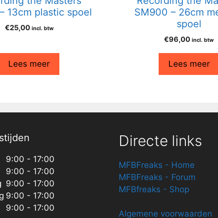
rding the Masters
Recording the Ma
– 13cm plastic spoel
SM900 – 26cm me
spoel
€
25,00
incl. btw
€
96,00
incl. btw
Lees meer
Lees meer
tijden
Directe links
9:00 - 17:00
MFBFreaks - Home
9:00 - 17:00
MFBFreaks - Forum
g
9:00 - 17:00
MFBfreaks - Shop
g
9:00 - 17:00
9:00 - 17:00
Algemene voorwaarden