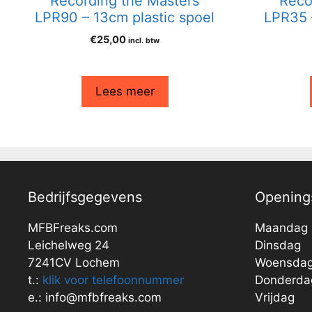
Recording the Masters
Reco
LPR90 – 13cm plastic spoel
LPR35 
€
25,00
incl. btw
Lees meer
Bedrijfsgegevens
Openings
MFBFreaks.com
Maandag
Leichelweg 24
Dinsdag
7241CV Lochem
Woensda
t.:
klik voor telefoonnummer
Donderda
e.: info@mfbfreaks.com
Vrijdag