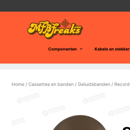
Ga
naar
de
inhoud
Componenten
Kabels en stekker
Home
/
Cassettes en banden
/
Geluidsbanden
/ Record