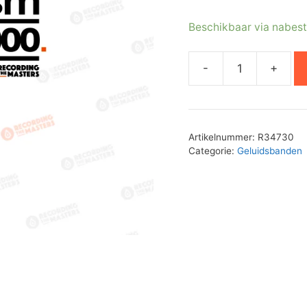
Beschikbaar via nabest
-
+
Recording
the
Masters
SM900
Artikelnummer:
R34730
–
Categorie:
Geluidsbanden
26cm
pancake
aantal