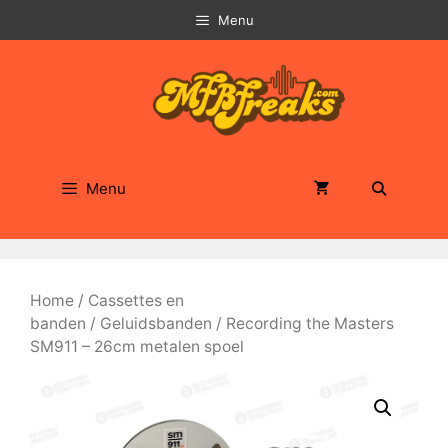
Ga
Menu
naar
de
inhoud
Menu
Home
/
Cassettes en
banden
/
Geluidsbanden
/ Recording the Masters
SM911 – 26cm metalen spoel