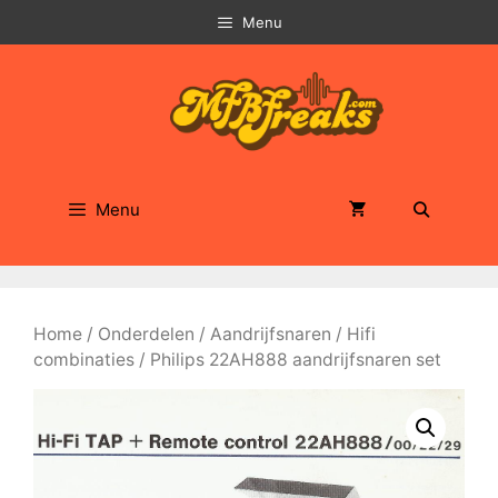
Ga
Menu
naar
de
inhoud
Menu
Home
/
Onderdelen
/
Aandrijfsnaren
/
Hifi
combinaties
/ Philips 22AH888 aandrijfsnaren set