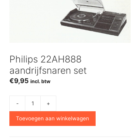
Philips 22AH888
aandrijfsnaren set
€
9,95
incl. btw
-
+
Philips
22AH888
Toevoegen aan winkelwagen
aandrijfsnaren
set
aantal