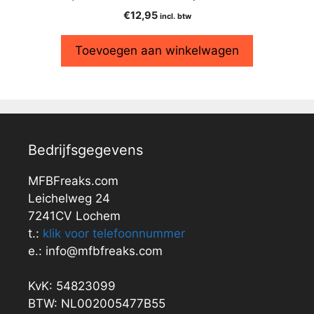
€
12,95
incl. btw
Toevoegen aan winkelwagen
Bedrijfsgegevens
MFBFreaks.com
Leichelweg 24
7241CV Lochem
t.:
klik voor telefoonnummer
e.: info@mfbfreaks.com
KvK: 54823099
BTW: NL002005477B55