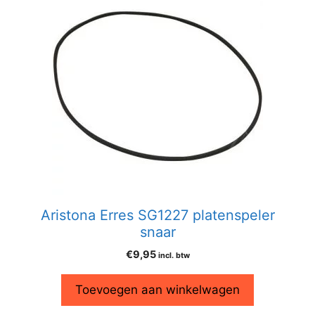
Aristona Erres SG1227 platenspeler
snaar
€
9,95
incl. btw
Toevoegen aan winkelwagen